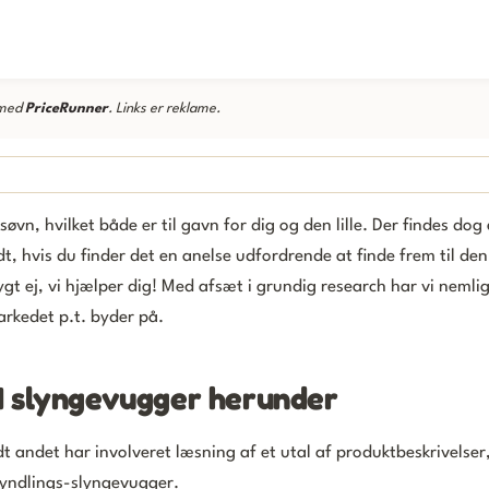
 med
PriceRunner
. Links er reklame.
vn, hvilket både er til gavn for dig og den lille. Der findes dog 
t, hvis du finder det en anelse udfordrende at finde frem til den
ygt ej, vi hjælper dig! Med afsæt i grundig research har vi nemli
arkedet p.t. byder på.
4 slyngevugger herunder
 andet har involveret læsning af et utal af produktbeskrivelser
 yndlings-slyngevugger.