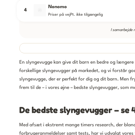
Nonomo
4
Priser på vej
Pt. ikke tilgængelig
I samarbejde
En slyngevugge kan give dit barn en bedre og længere sø
forskellige slyngevugger på markedet, og vi forstår god
slyngevugge, der er perfekt for dig og dit barn. Men fr
frem til de – i vores øjne – bedste slyngevugger, som m
De bedste slyngevugger – se 
Med afsæt i ekstremt mange timers research, der blandt
forbrugeranmeldelser samt tests, har vi udvalgt vores