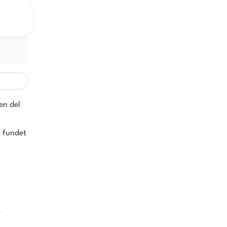
en del
g fundet
,