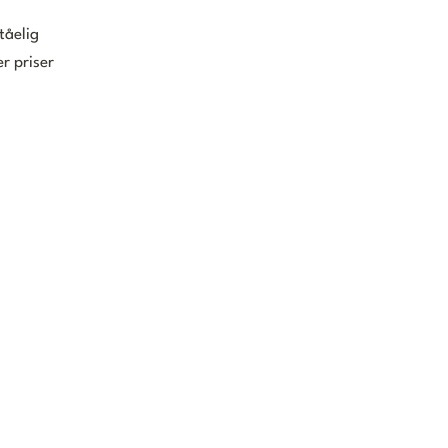
tåelig
r priser