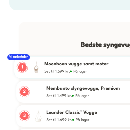
Bedste syngevug
Vi anbefaler
Moonboon vugge samt motor
1
Set til 1.599 kr.
På lager
Membantu slyngevugge, Premium
2
Set til 1.499 kr.
På lager
Leander Classic™ Vugge
3
Set til 1.699 kr.
På lager