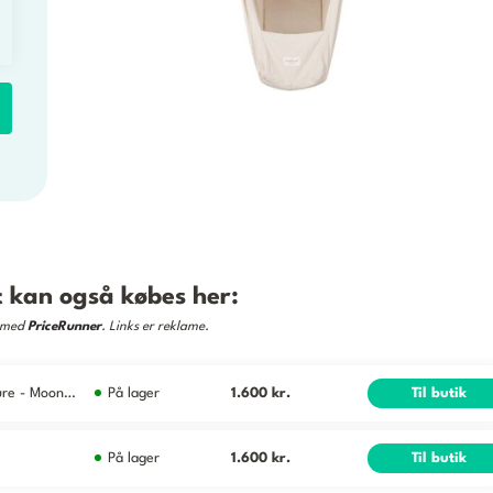
 kan også købes her:
e med
PriceRunner
. Links er reklame.
Moonboon Slyngevugge - 90x35 cm - Nature - Moonboon - OneSize - Vugge
På lager
1.600 kr.
Til butik
På lager
1.600 kr.
Til butik