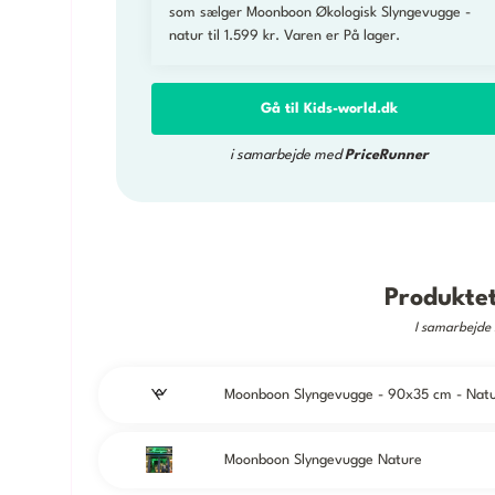
som sælger Moonboon Økologisk Slyngevugge -
natur til 1.599 kr. Varen er På lager.
Gå til Kids-world.dk
i samarbejde med
PriceRunner
Produktet
I samarbejd
Moonboon Slyngevugge Nature