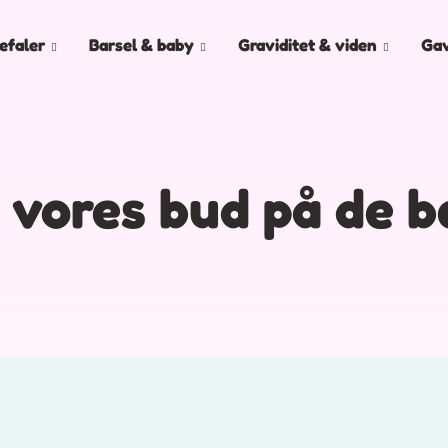
efaler
Barsel & baby
Graviditet & viden
Ga
 vores bud på de b