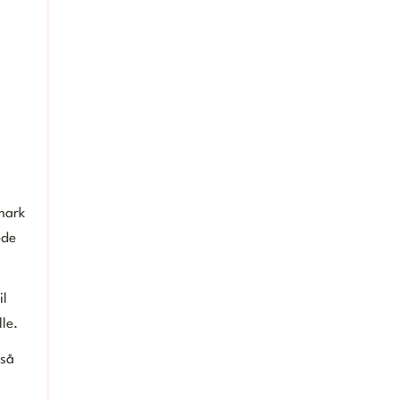
nmark
ede
il
le.
gså