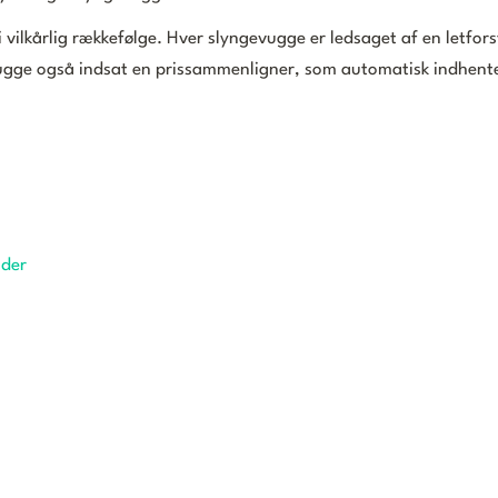
vilkårlig rækkefølge. Hver slyngevugge er ledsaget af en letfors
vugge også indsat en prissammenligner, som automatisk indhente
nder