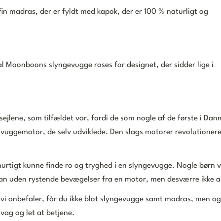
fin madras, der er fyldt med kapok, der er 100 % naturligt og
al Moonboons slyngevugge roses for designet, der sidder lige i
i sejlene, som tilfældet var, fordi de som nogle af de første i Da
vuggemotor, de selv udviklede. Den slags motorer revolutioner
urtigt kunne finde ro og tryghed i en slyngevugge. Nogle børn v
dan uden rystende bevægelser fra en motor, men desværre ikke al
vi anbefaler, får du ikke blot slyngevugge samt madras, men o
vag og let at betjene.