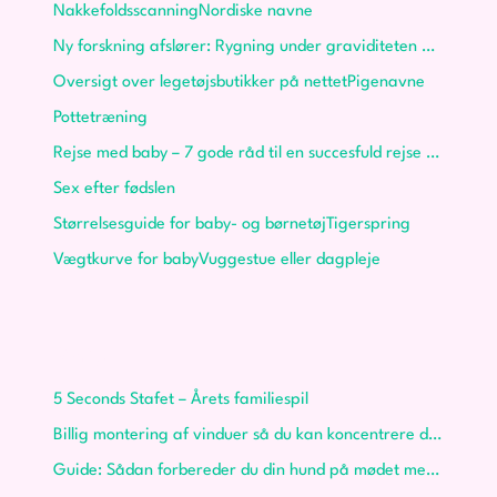
Nakkefoldsscanning
Nordiske navne
Ny forskning afslører: Rygning under graviditeten påvirker dit barns BMI
Oversigt over legetøjsbutikker på nettet
Pigenavne
Pottetræning
Rejse med baby – 7 gode råd til en succesfuld rejse med dit barn
Sex efter fødslen
Størrelsesguide for baby- og børnetøj
Tigerspring
Vægtkurve for baby
Vuggestue eller dagpleje
Øvrigt
5 Seconds Stafet – Årets familiespil
Billig montering af vinduer så du kan koncentrere dig om børnene
Guide: Sådan forbereder du din hund på mødet med baby