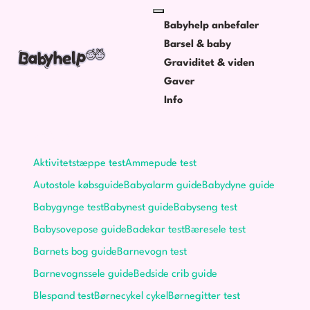
Babyhelp anbefaler
Barsel & baby
Graviditet & viden
Gaver
Info
Guides
Aktivitetstæppe test
Ammepude test
Autostole købsguide
Babyalarm guide
Babydyne guide
Babygynge test
Babynest guide
Babyseng test
Babysovepose guide
Badekar test
Bæresele test
Barnets bog guide
Barnevogn test
Barnevognssele guide
Bedside crib guide
Blespand test
Børnecykel cykel
Børnegitter test