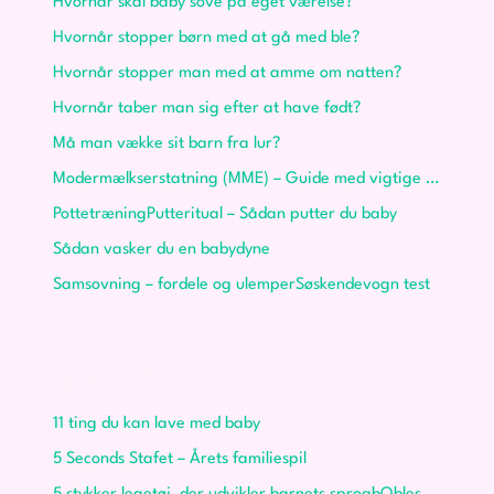
Hvornår skal baby sove på eget værelse?
Hvornår stopper børn med at gå med ble?
Hvornår stopper man med at amme om natten?
Hvornår taber man sig efter at have født?
Må man vække sit barn fra lur?
Modermælkserstatning (MME) – Guide med vigtige informationer
Pottetræning
Putteritual – Sådan putter du baby
Sådan vasker du en babydyne
Samsovning – fordele og ulemper
Søskendevogn test
Leg og læring
11 ting du kan lave med baby
5 Seconds Stafet – Årets familiespil