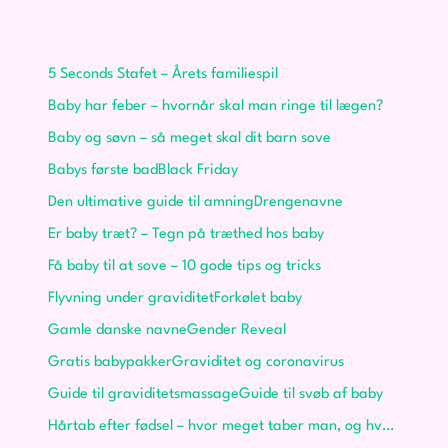
Nyttig viden
5 Seconds Stafet – Årets familiespil
Baby har feber – hvornår skal man ringe til lægen?
Baby og søvn – så meget skal dit barn sove
Babys første bad
Black Friday
Den ultimative guide til amning
Drengenavne
Er baby træt? – Tegn på træthed hos baby
Få baby til at sove – 10 gode tips og tricks
Flyvning under graviditet
Forkølet baby
Gamle danske navne
Gender Reveal
Gratis babypakker
Graviditet og coronavirus
Guide til graviditetsmassage
Guide til svøb af baby
Hårtab efter fødsel – hvor meget taber man, og hvor længe står det på?