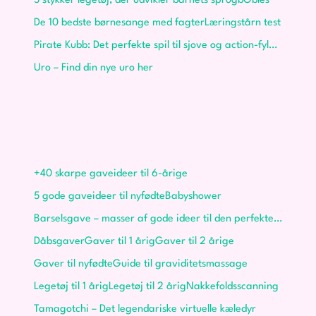
5 stykker legetøj, der udvikler barnets sprog
bObles
De 10 bedste børnesange med fagter
Læringstårn test
Pirate Kubb: Det perfekte spil til sjove og action-fyldte stunder til børn og voksne
Uro – Find din nye uro her
Gaver
+40 skarpe gaveideer til 6-årige
5 gode gaveideer til nyfødte
Babyshower
Barselsgave – masser af gode ideer til den perfekte gave
Dåbsgaver
Gaver til 1 årig
Gaver til 2 årige
Gaver til nyfødte
Guide til graviditetsmassage
Legetøj til 1 årig
Legetøj til 2 årig
Nakkefoldsscanning
Tamagotchi – Det legendariske virtuelle kæledyr