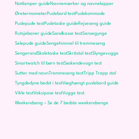
Natlamper guide
Navnemærker og navnelapper
Øretermometer
Puslebord test
Puslekommode
Puslepude test
Pusletaske guide
Rejseseng guide
Rutsjebaner guide
Sandkasse test
Sansegynge
Selepude guide
Sengehimmel til tremmeseng
Sengerand
Skoletaske test
Skråstol test
Slyngevugge
Smartwatch til børn test
Søskendevogn test
Sutter med navn
Tremmeseng test
Tripp Trapp stol
Tyngdedyne bedst i test
Væghængt puslebord guide
Vikle test
Voksipose test
Vugge test
Weekendseng – Se de 7 bedste weekendsenge
Barsel & Baby