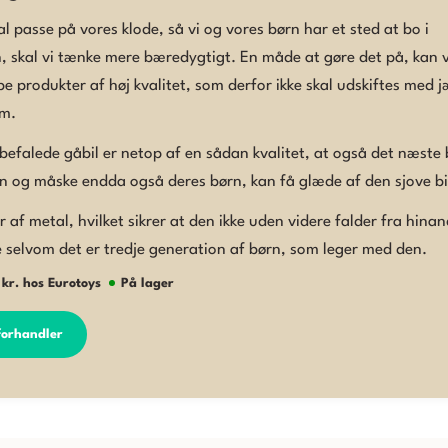
kal passe på vores klode, så vi og vores børn har et sted at bo i
, skal vi tænke mere bæredygtigt. En måde at gøre det på, kan
be produkter af høj kvalitet, som derfor ikke skal udskiftes med 
m.
efalede gåbil er netop af en sådan kvalitet, at også det næste 
n og måske endda også deres børn, kan få glæde af den sjove bi
r af metal, hvilket sikrer at den ikke uden videre falder fra hina
ke selvom det er tredje generation af børn, som leger med den.
 kr. hos
Eurotoys
På lager
 forhandler