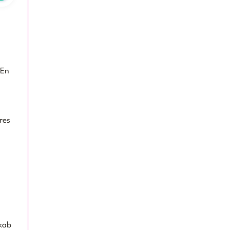
 En
res
skab