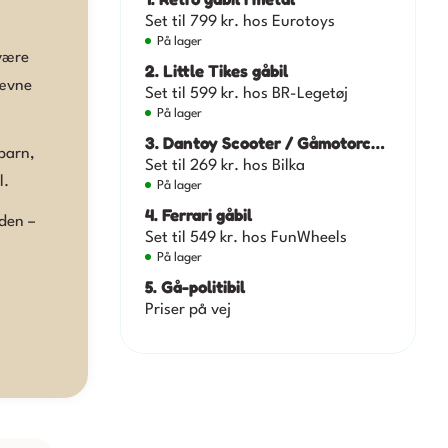
Set til 799 kr. hos
Eurotoys
På lager
 være
2. Little Tikes gåbil
jævne
Set til 599 kr. hos
BR-Legetøj
På lager
3. Dantoy Scooter / Gåmotorcykel
barn,
Set til 269 kr. hos
Bilka
l.
På lager
4. Ferrari gåbil
nden –
Set til 549 kr. hos
FunWheels
På lager
5. Gå-politibil
Priser på vej