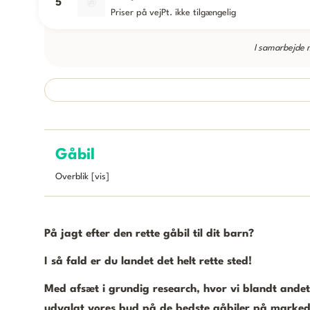
5
Priser på vej
Pt. ikke tilgængelig
I samarbejde
Gåbil
Overblik [vis]
På jagt efter den rette gåbil til dit barn?
I så fald er du landet det helt rette sted!
Med afsæt i grundig research, hvor vi blandt andet
udvalgt vores bud på de bedste gåbiler på marked