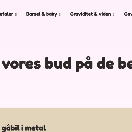
efaler
Barsel & baby
Graviditet & viden
Ga
 vores bud på de b
 gåbil i metal