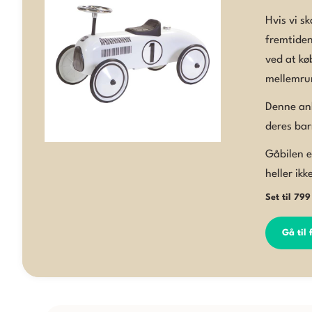
Hvis vi s
fremtiden
ved at kø
mellemru
Denne anb
deres bar
Gåbilen e
heller ik
Set til 799
Gå til