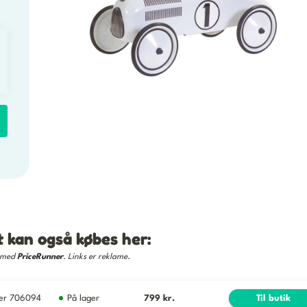
 kan også købes her:
e med
PriceRunner
. Links er reklame.
iler 706094
På lager
799 kr.
Til butik