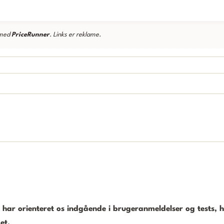
 med
PriceRunner
. Links er reklame.
 har orienteret os indgående i brugeranmeldelser og tests, h
et.