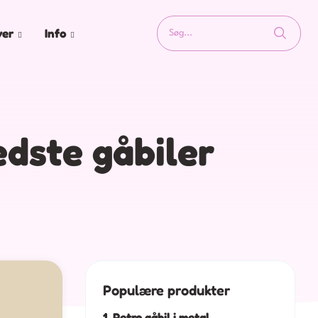
ver
Info
edste gåbiler
Populære produkter
1. Retro gåbil i metal